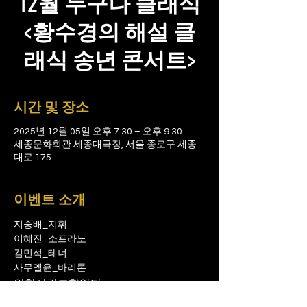
12월 누구나 클래식
<황수경의 해설 클
래식 송년 콘서트>
시간 및 장소
2025년 12월 05일 오후 7:30 – 오후 9:30
세종문화회관 세종대극장, 서울 종로구 세종
대로 175
이벤트 소개
지중배_지휘
이혜진_소프라노
김민석_테너
사무엘윤_바리톤
인천시립교향악단
황수경_해설